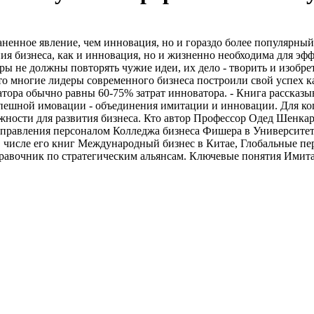
ненное явление, чем инновация, но и гораздо более популярный
ния бизнеса, как и инновация, но и жизненно необходима для э
деры не должны повторять чужие идеи, их дело - творить и изоб
т, что многие лидеры современного бизнеса построили свой успех 
тора обычно равны 60-75% затрат инноватора. - Книга рассказыв
спешной имовации - объединения имитации и инновации. Для ко
можности для развития бизнеса. Кто автор Профессор Одед Шенка
управления персоналом Колледжа бизнеса Фишера в Университет
В числе его книг Международный бизнес в Китае, Глобальные п
вочник по стратегическим альянсам. Ключевые понятия Имитац