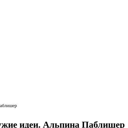
Паблишер
ужие идеи. Альпина Паблишер