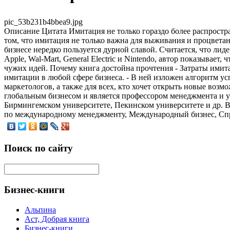
pic_53b231b4bbea9.jpg
Описание
Цитата Имитация не только гораздо более распростра
том, что имитация не только важна для выживания и процвета
бизнесе нередко пользуется дурной славой. Считается, что ли
Apple, Wal-Mart, General Electric и Nintendo, автор показывае
чужих идей. Почему книга достойна прочтения - Затраты имита
имитации в любой сфере бизнеса. - В ней изложен алгоритм у
маркетологов, а также для всех, кто хочет открыть новые воз
глобальным бизнесом и является профессором менеджмента и 
Бирмингемском университете, Пекинском университете и др. 
по международному менеджменту, Международный бизнес, Спра
Поиск по сайту
Бизнес-книги
Альпина
Аст, Добрая книга
Бизнес-книги