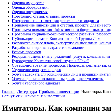
Оценка имущества
Оценка оборудования
Оценка предприятия
Портфолио: статьи, отзывы, проекты
Построение и оптимизация деятельности холдинга
Привлечение инвестиций в стартап, проекты для инвест
Программа повышения эффективности бюджетных расхо
Программа социально-экономического развития: разработ
Публикации и статьи Консалтинговой Группы Лекс
Разработка бизнес плана, экспертиза бизнес плана, конс
Разработка видения и стратегии компании
Резюме проектов
Реформа и смена типа учреждений: услуги, консультации
Руководство Консалтинговой группы "Лекс"
Совершенствование процессов: Процессы, регламенты, с
Улучшение процесса продаж
Услуги адвоката для юридических лиц и предпринимател
Услуги адвоката по налоговым делам, преступлениям
Услуги уголовного адвоката
Главная
Литература
Прибыль и инвестиции
Имитаторы. Как 
Вернуться к: Прибыль и инвестиции
Имитаторы. Как компании за