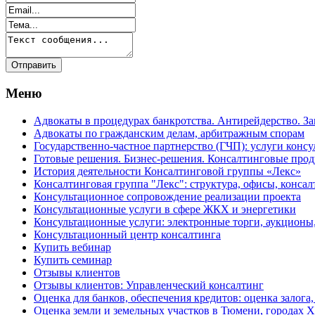
Меню
Адвокаты в процедурах банкротства. Антирейдерство. З
Адвокаты по гражданским делам, арбитражным спорам
Государственно-частное партнерство (ГЧП): услуги консу
Готовые решения. Бизнес-решения. Консалтинговые пр
История деятельности Консалтинговой группы «Лекс»
Консалтинговая группа "Лекс": структура, офисы, консал
Консультационное сопровождение реализации проекта
Консультационные услуги в сфере ЖКХ и энергетики
Консультационные услуги: электронные торги, аукционы
Консультационный центр консалтинга
Купить вебинар
Купить семинар
Отзывы клиентов
Отзывы клиентов: Управленческий консалтинг
Оценка для банков, обеспечения кредитов: оценка залога,
Оценка земли и земельных участков в Тюмени, города