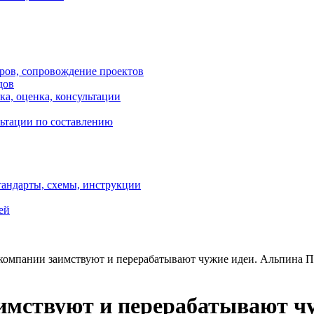
оров, сопровождение проектов
дов
ка, оценка, консультации
ультации по составлению
тандарты, схемы, инструкции
ей
компании заимствуют и перерабатывают чужие идеи. Альпина 
имствуют и перерабатывают ч