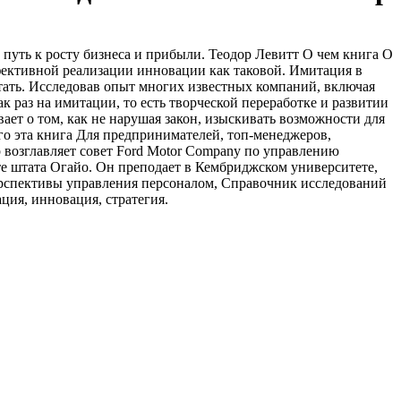
 путь к росту бизнеса и прибыли. Теодор Левитт О чем книга О
ффективной реализации инновации как таковой. Имитация в
ретать. Исследовав опыт многих известных компаний, включая
как раз на имитации, то есть творческой переработке и развитии
ает о том, как не нарушая закон, изыскивать возможности для
го эта книга Для предпринимателей, топ-менеджеров,
р возглавляет совет Ford Motor Company по управлению
е штата Огайо. Он преподает в Кембриджском университете,
ерспективы управления персоналом, Справочник исследований
ия, инновация, стратегия.