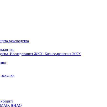
ащита руководства
льтантов
одукты. Исследования ЖКХ. Бизнес-решения ЖКХ
тинг
, закупки
 кредита
х ХМАО, ЯНАО