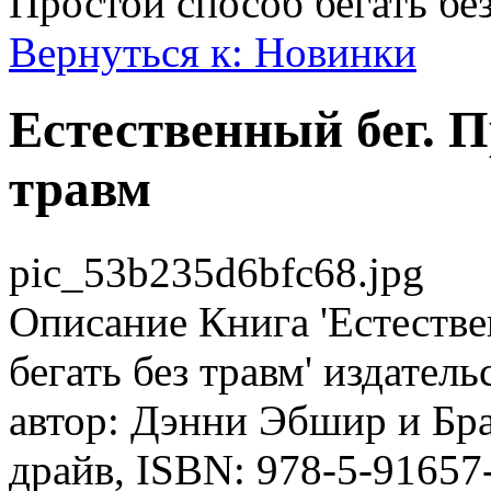
Простой способ бегать бе
Вернуться к: Новинки
Естественный бег. П
травм
pic_53b235d6bfc68.jpg
Описание
Книга 'Естестве
бегать без травм' издате
автор: Дэнни Эбшир и Бра
драйв, ISBN: 978-5-91657