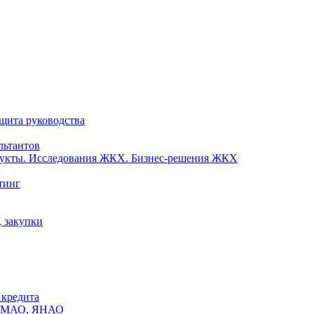
ащита руководства
льтантов
одукты. Исследования ЖКХ. Бизнес-решения ЖКХ
тинг
, закупки
 кредита
х ХМАО, ЯНАО