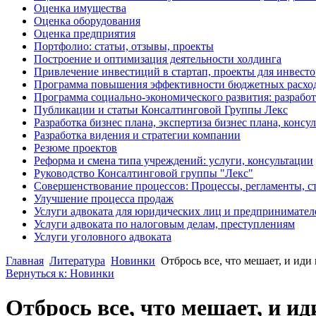
Оценка имущества
Оценка оборудования
Оценка предприятия
Портфолио: статьи, отзывы, проекты
Построение и оптимизация деятельности холдинга
Привлечение инвестиций в стартап, проекты для инвест
Программа повышения эффективности бюджетных расхо
Программа социально-экономического развития: разработ
Публикации и статьи Консалтинговой Группы Лекс
Разработка бизнес плана, экспертиза бизнес плана, конс
Разработка видения и стратегии компании
Резюме проектов
Реформа и смена типа учреждений: услуги, консультации
Руководство Консалтинговой группы "Лекс"
Совершенствование процессов: Процессы, регламенты, с
Улучшение процесса продаж
Услуги адвоката для юридических лиц и предпринимател
Услуги адвоката по налоговым делам, преступлениям
Услуги уголовного адвоката
Главная
Литература
Новинки
Отбрось все, что мешает, и иди
Вернуться к: Новинки
Отбрось все, что мешает, и и