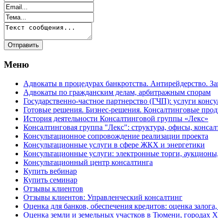
Меню
Адвокаты в процедурах банкротства. Антирейдерство. З
Адвокаты по гражданским делам, арбитражным спорам
Государственно-частное партнерство (ГЧП): услуги консу
Готовые решения. Бизнес-решения. Консалтинговые пр
История деятельности Консалтинговой группы «Лекс»
Консалтинговая группа "Лекс": структура, офисы, консал
Консультационное сопровождение реализации проекта
Консультационные услуги в сфере ЖКХ и энергетики
Консультационные услуги: электронные торги, аукционы
Консультационный центр консалтинга
Купить вебинар
Купить семинар
Отзывы клиентов
Отзывы клиентов: Управленческий консалтинг
Оценка для банков, обеспечения кредитов: оценка залога,
Оценка земли и земельных участков в Тюмени, города