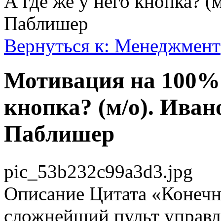
А где же у него кнопка? (
Паблишер
Вернуться к: Менеджмент
Мотивация на 100%. 
кнопка? (м/о). Иван
Паблишер
pic_53b232c99a3d3.jpg
Описание
Цитата «Конечно
сложнейший пульт управл