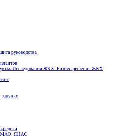
ащита руководства
льтантов
одукты. Исследования ЖКХ. Бизнес-решения ЖКХ
тинг
, закупки
 кредита
х ХМАО, ЯНАО