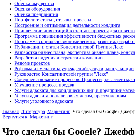
Оценка имущества
Оценка оборудования
Оценка предприятия
Портфолио: статьи, отзывы, проекты
Построение и оптимизация деятельности холдинга
Привлечение инвестиций в стартап, проекты для инвест
Программа повышения эффективности бюджетных расхо
Программа социально-экономического развития: разработ
Публикации и статьи Консалтинговой Группы Лекс
Разработка бизнес плана, экспертиза бизнес плана, конс
Разработка видения и стратегии компании
Резюме проектов
Реформа и смена типа учреждений: услуги, консультации
Руководство Консалтинговой группы "Лекс"
Совершенствование процессов: Процессы, регламенты, с
Улучшение процесса продаж
Услуги адвоката для юридических лиц и предпринимател
Услуги адвоката по налоговым делам, преступлениям
Услуги уголовного адвоката
Главная
Литература
Маркетинг
Что сделал бы Google? Джеф
Вернуться к: Маркетинг
Что сделал бы Google? Джеф