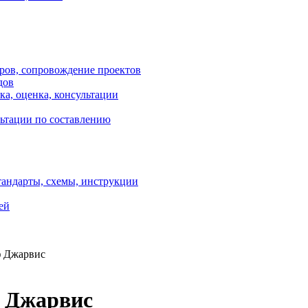
оров, сопровождение проектов
дов
ка, оценка, консультации
ультации по составлению
тандарты, схемы, инструкции
ей
ф Джарвис
ф Джарвис