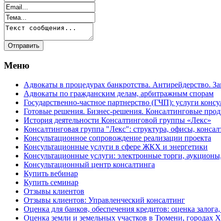
Меню
Адвокаты в процедурах банкротства. Антирейдерство. З
Адвокаты по гражданским делам, арбитражным спорам
Государственно-частное партнерство (ГЧП): услуги консу
Готовые решения. Бизнес-решения. Консалтинговые пр
История деятельности Консалтинговой группы «Лекс»
Консалтинговая группа "Лекс": структура, офисы, консал
Консультационное сопровождение реализации проекта
Консультационные услуги в сфере ЖКХ и энергетики
Консультационные услуги: электронные торги, аукционы
Консультационный центр консалтинга
Купить вебинар
Купить семинар
Отзывы клиентов
Отзывы клиентов: Управленческий консалтинг
Оценка для банков, обеспечения кредитов: оценка залога,
Оценка земли и земельных участков в Тюмени, города