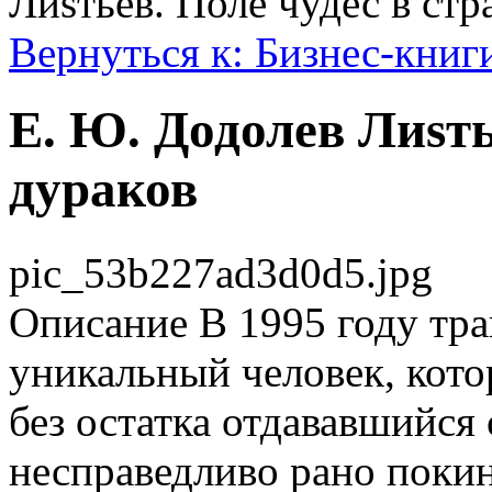
Лиsтьев. Поле чудес в стр
Вернуться к: Бизнес-книг
Е. Ю. Додолев Лиsть
дураков
pic_53b227ad3d0d5.jpg
Описание
В 1995 году тра
уникальный человек, котор
без остатка отдававшийся
несправедливо рано покин