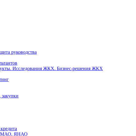
ащита руководства
льтантов
одукты. Исследования ЖКХ. Бизнес-решения ЖКХ
тинг
, закупки
 кредита
х ХМАО, ЯНАО