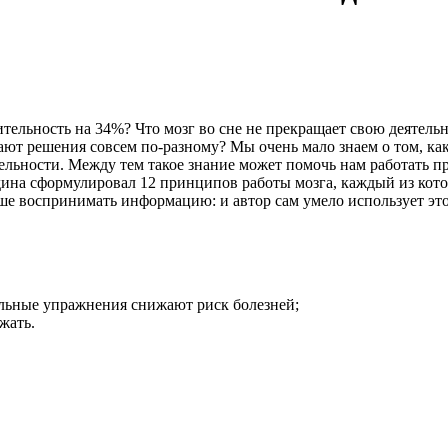
ительность на 34%? Что мозг во сне не прекращает свою деятель
 решения совсем по-разному? Мы очень мало знаем о том, как 
льности. Между тем такое знание может помочь нам работать пр
ина сформулировал 12 принципов работы мозга, каждый из кото
ше воспринимать информацию: и автор сам умело использует эт
уальные упражнения снижают риск болезней;
жать.