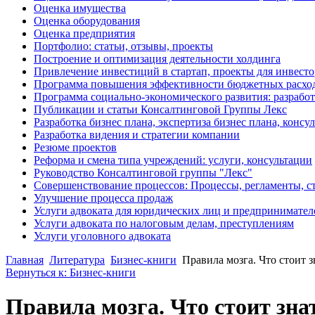
Оценка имущества
Оценка оборудования
Оценка предприятия
Портфолио: статьи, отзывы, проекты
Построение и оптимизация деятельности холдинга
Привлечение инвестиций в стартап, проекты для инвест
Программа повышения эффективности бюджетных расхо
Программа социально-экономического развития: разработ
Публикации и статьи Консалтинговой Группы Лекс
Разработка бизнес плана, экспертиза бизнес плана, конс
Разработка видения и стратегии компании
Резюме проектов
Реформа и смена типа учреждений: услуги, консультации
Руководство Консалтинговой группы "Лекс"
Совершенствование процессов: Процессы, регламенты, с
Улучшение процесса продаж
Услуги адвоката для юридических лиц и предпринимател
Услуги адвоката по налоговым делам, преступлениям
Услуги уголовного адвоката
Главная
Литература
Бизнес-книги
Правила мозга. Что стоит з
Вернуться к: Бизнес-книги
Правила мозга. Что стоит зна