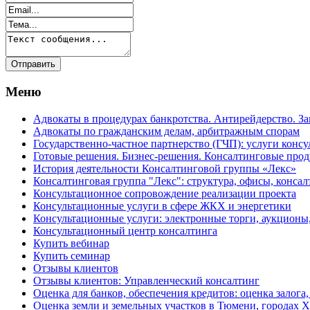
Меню
Адвокаты в процедурах банкротства. Антирейдерство. З
Адвокаты по гражданским делам, арбитражным спорам
Государственно-частное партнерство (ГЧП): услуги консу
Готовые решения. Бизнес-решения. Консалтинговые пр
История деятельности Консалтинговой группы «Лекс»
Консалтинговая группа "Лекс": структура, офисы, консал
Консультационное сопровождение реализации проекта
Консультационные услуги в сфере ЖКХ и энергетики
Консультационные услуги: электронные торги, аукционы
Консультационный центр консалтинга
Купить вебинар
Купить семинар
Отзывы клиентов
Отзывы клиентов: Управленческий консалтинг
Оценка для банков, обеспечения кредитов: оценка залога,
Оценка земли и земельных участков в Тюмени, города