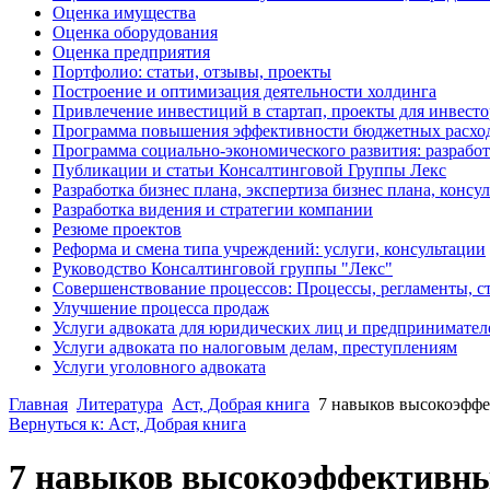
Оценка имущества
Оценка оборудования
Оценка предприятия
Портфолио: статьи, отзывы, проекты
Построение и оптимизация деятельности холдинга
Привлечение инвестиций в стартап, проекты для инвест
Программа повышения эффективности бюджетных расхо
Программа социально-экономического развития: разработ
Публикации и статьи Консалтинговой Группы Лекс
Разработка бизнес плана, экспертиза бизнес плана, конс
Разработка видения и стратегии компании
Резюме проектов
Реформа и смена типа учреждений: услуги, консультации
Руководство Консалтинговой группы "Лекс"
Совершенствование процессов: Процессы, регламенты, с
Улучшение процесса продаж
Услуги адвоката для юридических лиц и предпринимател
Услуги адвоката по налоговым делам, преступлениям
Услуги уголовного адвоката
Главная
Литература
Аст, Добрая книга
7 навыков высокоэффе
Вернуться к: Аст, Добрая книга
7 навыков высокоэффективны