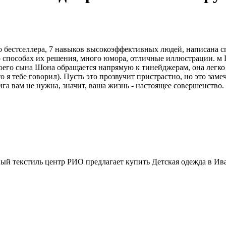
 бестселлера, 7 навыков высокоэффективных людей, написана сп
и о способах их решения, много юмора, отличные иллюстрации. м
оего сына Шона обращается напрямую к тинейджерам, она легко 
то я тебе говорил). Пусть это прозвучит пристрастно, но это зам
га вам не нужна, значит, ваша жизнь - настоящее совершенство
ый текстиль центр РИО предлагает купить Детская одежда в Ив