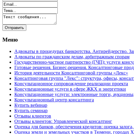
Меню
Адвокаты в процедурах банкротства. Антирейдерство. З
Адвокаты по гражданским делам, арбитражным спорам
Государственно-частное партнерство (ГЧП): услуги консу
Готовые решения. Бизнес-решения. Консалтинговые пр
История деятельности Консалтинговой группы «Лекс»
Консалтинговая группа "Лекс": структура, офисы, консал
Консультационное сопровождение реализации проекта
Консультационные услуги в сфере ЖКХ и энергетики
Консультационные услуги: электронные торги, аукционы
Консультационный центр консалтинга
Купить вебинар
Купить семинар
Отзывы клиентов
Отзывы клиентов: Управленческий консалтинг
Оценка для банков, обеспечения кредитов: оценка залога,
Оценка земли и земельных участков в Тюмени, города