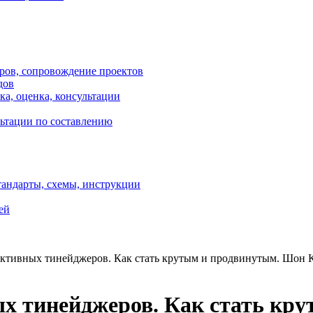
оров, сопровождение проектов
дов
ка, оценка, консультации
ультации по составлению
тандарты, схемы, инструкции
ей
ктивных тинейджеров. Как стать крутым и продвинутым. Шон К
х тинейджеров. Как стать кр