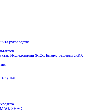
ащита руководства
льтантов
одукты. Исследования ЖКХ. Бизнес-решения ЖКХ
тинг
, закупки
 кредита
х ХМАО, ЯНАО