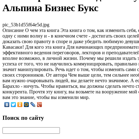
Альпина Бизнес Букс
pic_53b1d55f64e5d.jpg
Описание
О чем эта книга Эта книга о том, как изменить себя
одну с ними волну и - в конечном счете - достигать своих цел
доказать свою правоту в споре и даже убедить любимую девушк
Кавасаки! Для кого эта книга Для начинающих предпринимател
эффективного ведения переговоров, лекторов и преподавателей
вполне возможно, в личной жизни. Почему мы решили издать 
успеха от того, что не научились коммуницировать, правильн
значит манипулировать. Речь идет о том, чтобы изменять сами 
своих сторонников. От автора Чем выше цели, тем сильнее нео
вам нужно очаровывать людей, вы делаете нечто значимое. А е
Барахло - ничуть. Чтобы нравиться, вы должны сделать нечто с
конкурента. Прочтя эту книгу, вы возьмете на вооружение мой
вам это знание, чтобы вы изменили мир.
Поиск по сайту