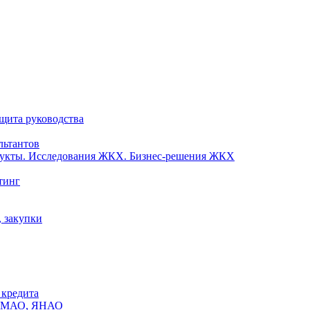
ащита руководства
льтантов
одукты. Исследования ЖКХ. Бизнес-решения ЖКХ
тинг
, закупки
 кредита
х ХМАО, ЯНАО