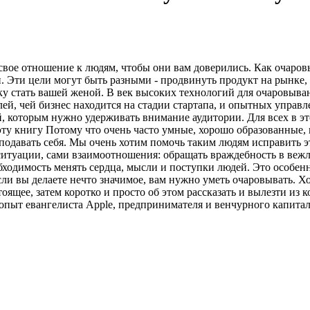
, свое отношение к людям, чтобы они вам доверились. Как очаров
ей. Эти цели могут быть разными - продвинуть продукт на рынке, 
у стать вашей женой. В век высоких технологий для очаровыван
ей, чей бизнес находится на стадии стартапа, и опытных управ
, которым нужно удерживать внимание аудитории. Для всех в эт
эту книгу Потому что очень часто умные, хорошо образованные
о подавать себя. Мы очень хотим помочь таким людям исправить
ситуации, сами взаимоотношения: обращать враждебность в вежлив
бходимость менять сердца, мысли и поступки людей. Это особенн
сли вы делаете нечто значимое, вам нужно уметь очаровывать. 
тоящее, затем коротко и просто об этом рассказать и вылезти из
 опыт евангелиста Apple, предпринимателя и венчурного капитал