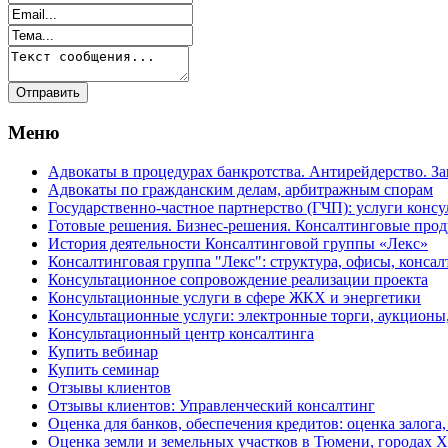
Меню
Адвокаты в процедурах банкротства. Антирейдерство. З
Адвокаты по гражданским делам, арбитражным спорам
Государственно-частное партнерство (ГЧП): услуги консу
Готовые решения. Бизнес-решения. Консалтинговые пр
История деятельности Консалтинговой группы «Лекс»
Консалтинговая группа "Лекс": структура, офисы, консал
Консультационное сопровождение реализации проекта
Консультационные услуги в сфере ЖКХ и энергетики
Консультационные услуги: электронные торги, аукционы
Консультационный центр консалтинга
Купить вебинар
Купить семинар
Отзывы клиентов
Отзывы клиентов: Управленческий консалтинг
Оценка для банков, обеспечения кредитов: оценка залога,
Оценка земли и земельных участков в Тюмени, города