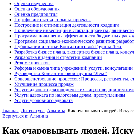
Оценка имущества
Оценка оборудования
Оценка предприятия
Портфолио: статьи, отзывы, проекты
Построение и оптимизация деятельности холдинга
Привлечение инвестиций в стартап, проекты для инвест
Программа повышения эффективности бюджетных расхо
Программа социально-экономического развития: разработ
Публикации и статьи Консалтинговой Группы Лекс
Разработка бизнес плана, экспертиза бизнес плана, конс
Разработка видения и стратегии компании
Резюме проектов
Реформа и смена типа учреждений: услуги, консультации
Руководство Консалтинговой группы "Лекс"
Совершенствование процессов: Процессы, регламенты, с
Улучшение процесса продаж
Услуги адвоката для юридических лиц и предпринимател
Услуги адвоката по налоговым делам, преступлениям
Услуги уголовного адвоката
Главная
Литература
Альпина
Как очаровывать людей. Искусст
Вернуться к: Альпина
Как очаровывать людей. Искус