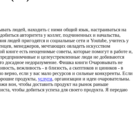
ывать людей, находить с ними общий язык, настраиваться на
добиться авторитета у коллег, подчиненных и начальства,
ия людей пригодятся и социальные сети и Youtube, учитесь у
ленцев, менеджеров, мечтающих овладеть искусством
ой книге есть неоценимые советы, которые помогут в работе и,
, предприимчивые и целеустремленные люди не добиваются
 это досадное недоразумение. Фишка книги Очаровывать не
ость, вежливость - в близость, а скептиков и циников - в
о верно, если у вас мало ресурсов и сильные конкуренты. Если
Хорошие продукты,
услуги
, организации и идеи очаровательны.
 кожи вон, чтобы доставить продукт на рынок раньше
иста, чтобы добиться успеха для своего продукта. Я передаю