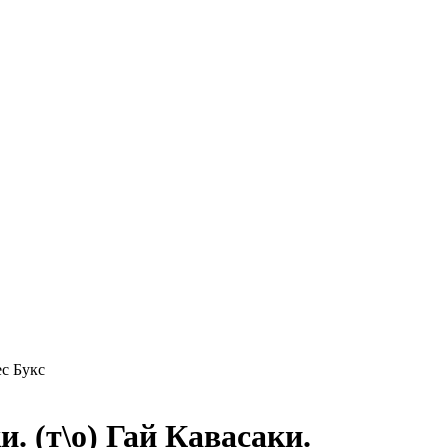
ес Букс
. (т\о) Гай Кавасаки.