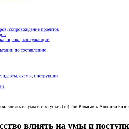
оров, сопровождение проектов
дов
ка, оценка, консультации
ультации по составлению
тандарты, схемы, инструкции
ей
во влиять на умы и поступки. (то) Гай Кавасаки. Альпина Бизн
ство влиять на умы и поступки