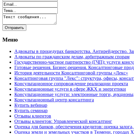
Меню
Адвокаты в процедурах банкротства. Антирейдерство. З
Адвокаты по гражданским делам, арбитражным спорам
Государственно-частное партнерство (ГЧП): услуги консу
Готовые решения. Бизнес-решения. Консалтинговые пр
История деятельности Консалтинговой группы «Лекс»
Консалтинговая группа "Лекс": структура, офисы, консал
Консультационное сопровождение реализации проекта
Консультационные услуги в сфере ЖКХ и энергетики
Консультационные услуги: электронные торги, аукционы
Консультационный центр консалтинга
Купить вебинар
Купить семинар
Отзывы клиентов
Отзывы клиентов: Управленческий консалтинг
Оценка для банков, обеспечения кредитов: оценка залога,
Оценка земли и земельных участков в Тюмени, города