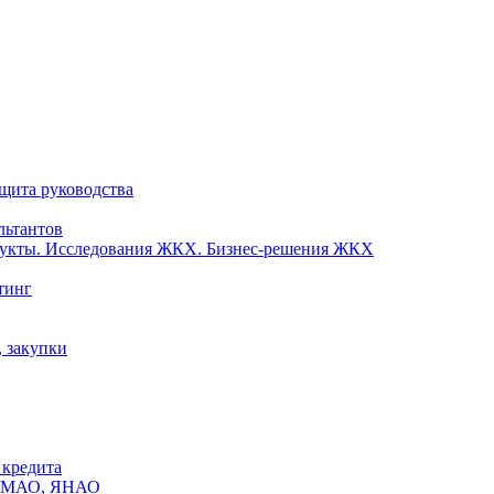
ащита руководства
льтантов
одукты. Исследования ЖКХ. Бизнес-решения ЖКХ
тинг
, закупки
 кредита
х ХМАО, ЯНАО