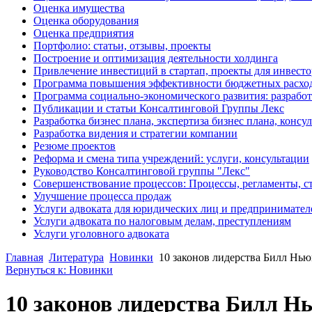
Оценка имущества
Оценка оборудования
Оценка предприятия
Портфолио: статьи, отзывы, проекты
Построение и оптимизация деятельности холдинга
Привлечение инвестиций в стартап, проекты для инвест
Программа повышения эффективности бюджетных расхо
Программа социально-экономического развития: разработ
Публикации и статьи Консалтинговой Группы Лекс
Разработка бизнес плана, экспертиза бизнес плана, конс
Разработка видения и стратегии компании
Резюме проектов
Реформа и смена типа учреждений: услуги, консультации
Руководство Консалтинговой группы "Лекс"
Совершенствование процессов: Процессы, регламенты, с
Улучшение процесса продаж
Услуги адвоката для юридических лиц и предпринимател
Услуги адвоката по налоговым делам, преступлениям
Услуги уголовного адвоката
Главная
Литература
Новинки
10 законов лидерства Билл Нь
Вернуться к: Новинки
10 законов лидерства Билл Н