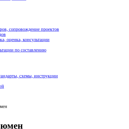
оров, сопровождение проектов
дов
ка, оценка, консультации
ультации по составлению
тандарты, схемы, инструкции
ей
юмен
ьюмен